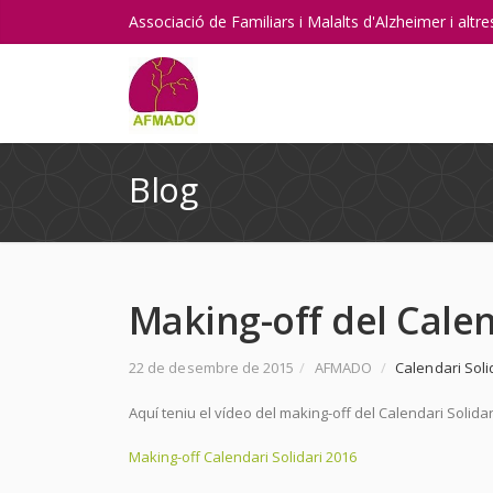
Associació de Familiars i Malalts d'Alzheimer i alt
Blog
Making-off del Calen
22 de desembre de 2015
/
AFMADO
/
Calendari Soli
Aquí teniu el vídeo del making-off del Calendari Solidar
Making-off Calendari Solidari 2016