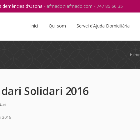
res demències d'Osona -
afmado@afmado.com
-
747 85 66 35
Instagram
RSS
Inici
Qui som
Servei d’Ajuda Domiciliària
Hom
dari Solidari 2016
dari
i 2016