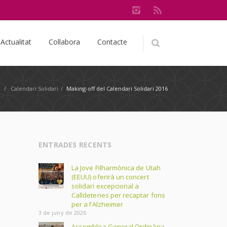
Actualitat
Col·labora
Contacte
e
/
Calendari Solidari
/
Making-off del Calendari Solidari 2016
ENTRADES RECENTS
La Jove Filharmònica de Utah
(EEUU) oferirà un concert
solidari excepcional a
Calldetenes per recaptar fons
per a l’Alzheimer
3 de juny de 2026
Assemblea General Ordinària