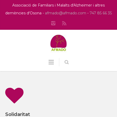
Associació de Familiars i Malalts d'Alzheimer i altres
demències d'Osona -
afmado@afmado.com
-
747 85 66 35
Solidaritat