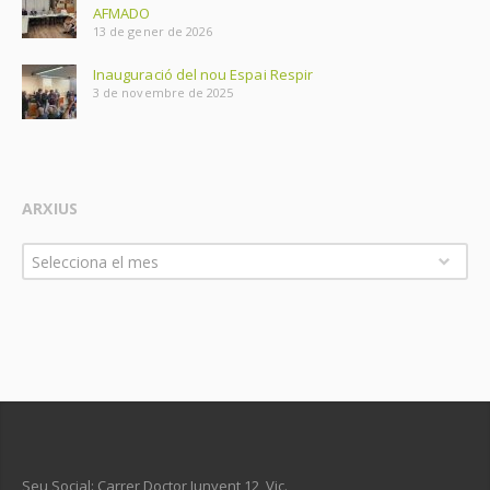
AFMADO
13 de gener de 2026
Inauguració del nou Espai Respir
3 de novembre de 2025
ARXIUS
Arxius
Selecciona el mes
Seu Social: Carrer Doctor Junyent 12, Vic.