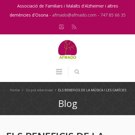
Associació de Familiars i Malalts d'Alzheimer i altres
demències d'Osona -
afmado@afmado.com
-
747 85 66 35
Home
/
Us pot interessar
/
ELS BENEFICIS DE LA MÚSICA I LES CARÍCIES
Blog