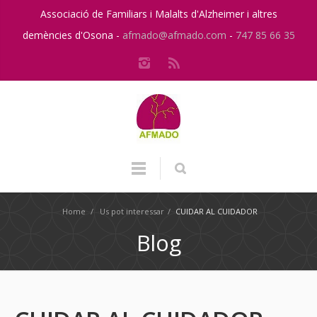
Associació de Familiars i Malalts d'Alzheimer i altres
demències d'Osona -
afmado@afmado.com
-
747 85 66 35
Home
/
Us pot interessar
/
CUIDAR AL CUIDADOR
Blog