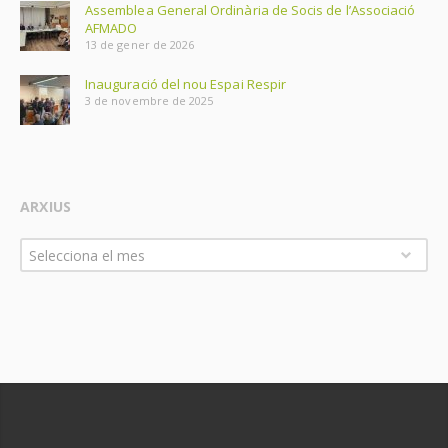
Assemblea General Ordinària de Socis de l’Associació
AFMADO
13 de gener de 2026
Inauguració del nou Espai Respir
3 de novembre de 2025
ARXIUS
Arxius
Selecciona el mes