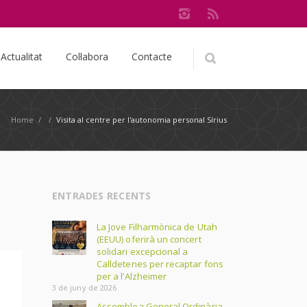
Actualitat
Col·labora
Contacte
Home
/
/
Visita al centre per l'autonomia personal Sírius
ENTRADES RECENTS
La Jove Filharmònica de Utah
(EEUU) oferirà un concert
solidari excepcional a
Calldetenes per recaptar fons
per a l’Alzheimer
3 de juny de 2026
Assemblea General Ordinària