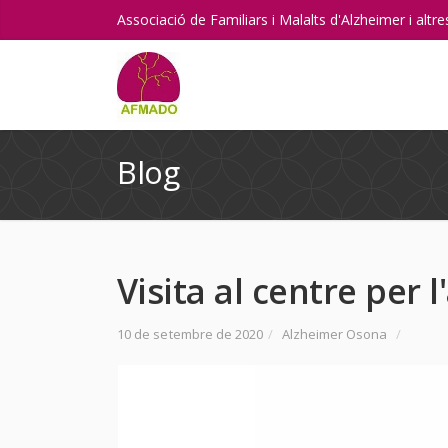
Associació de Familiars i Malalts d'Alzheimer i alt
Blog
Visita al centre per 
10 de setembre de 2020
/
Alzheimer Osona
/