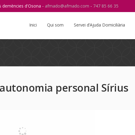
res demències d'Osona -
afmado@afmado.com
-
747 85 66 35
Instagram
RSS
Inici
Qui som
Servei d’Ajuda Domiciliària
l'autonomia personal Sírius