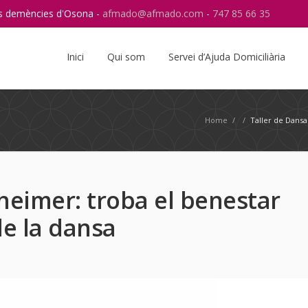
res demències d'Osona -
afmado@afmado.com
-
747 85 66 35
Instagram
RSS
Inici
Qui som
Servei d’Ajuda Domiciliària
Home
/
/
Taller de Dansa
zheimer: troba el benestar
de la dansa