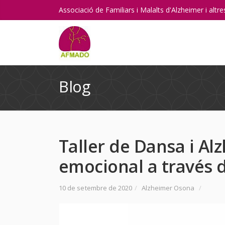
Associació de Familiars i Malalts d'Alzheimer i alt
Blog
Taller de Dansa i Al
emocional a través 
10 de setembre de 2020
/
Alzheimer Osona
/