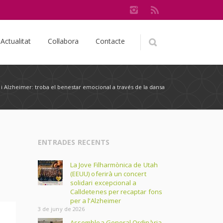
Actualitat
Col·labora
Contacte
 i Alzheimer: troba el benestar emocional a través de la dansa
ENTRADES RECENTS
La Jove Filharmònica de Utah
(EEUU) oferirà un concert
solidari excepcional a
Calldetenes per recaptar fons
per a l’Alzheimer
3 de juny de 2026
Assemblea General Ordinària