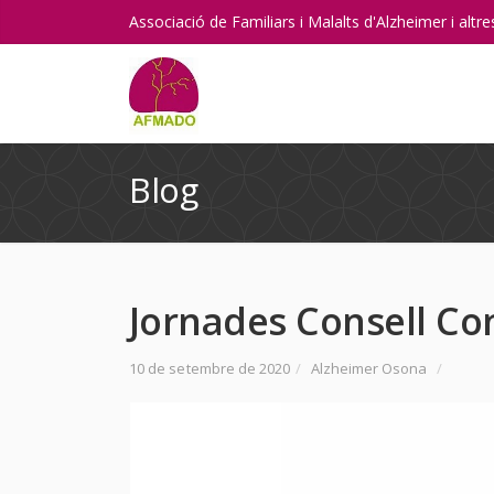
Associació de Familiars i Malalts d'Alzheimer i alt
Blog
Jornades Consell Co
10 de setembre de 2020
/
Alzheimer Osona
/