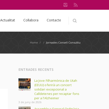
Actualitat
Col·labora
Contacte
Home
/
/
Jornades Consell Consultiu
ENTRADES RECENTS
La Jove Filharmònica de Utah
(EEUU) oferirà un concert
solidari excepcional a
Calldetenes per recaptar fons
per a l’Alzheimer
3 de juny de 2026
Assemblea General Ordinària