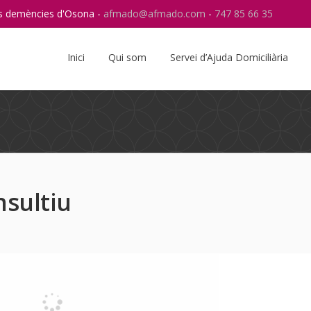
res demències d'Osona -
afmado@afmado.com
-
747 85 66 35
Instagram
RSS
Inici
Qui som
Servei d’Ajuda Domiciliària
nsultiu