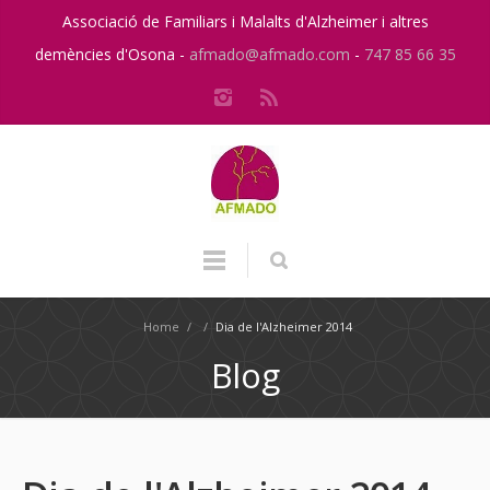
Associació de Familiars i Malalts d'Alzheimer i altres
demències d'Osona -
afmado@afmado.com
-
747 85 66 35
Home
/
/
Dia de l'Alzheimer 2014
Blog