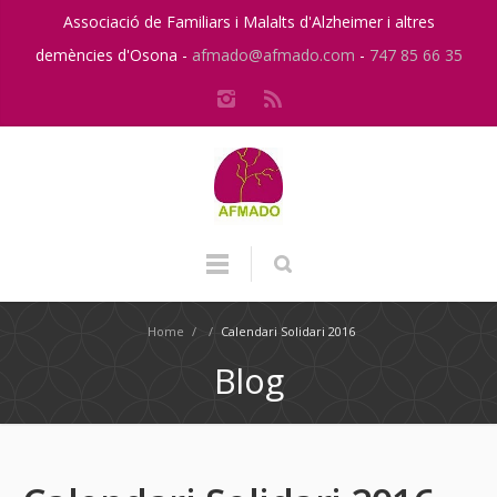
Associació de Familiars i Malalts d'Alzheimer i altres
demències d'Osona -
afmado@afmado.com
-
747 85 66 35
Home
/
/
Calendari Solidari 2016
Blog