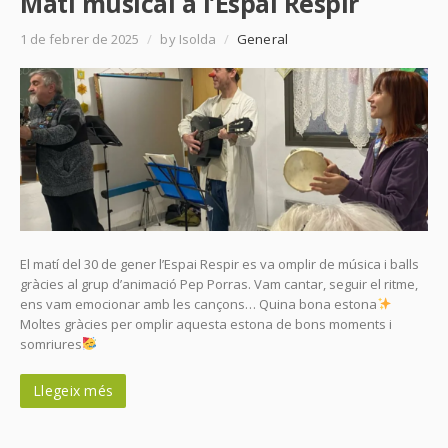
Matí musical a l’Espai Respir
1 de febrer de 2025
/
by Isolda
/
General
El matí del 30 de gener l’Espai Respir es va omplir de música i balls
gràcies al grup d’animació Pep Porras. Vam cantar, seguir el ritme,
ens vam emocionar amb les cançons… Quina bona estona
Moltes gràcies per omplir aquesta estona de bons moments i
somriures
Llegeix més