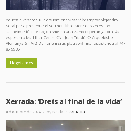
Aquest divendres 18 d’octubre ens visitarà l’escriptor Alejandro
Seral per a presentar el seu nou llibre ‘Morir dos veces’, on
l’alzheimer té el protagonisme en una trama esperançadora. Us
esperem a les 11h al Centre Cívic Joan Triadú (C/ Arquebisbe
Alemanys, 5 – Vic). Demanem si us plau confirmar assistència al 747
85 66 35.
Llegeix més
Xerrada: ‘Drets al final de la vida’
4 d'octubre de 2024
/
by Isolda
/
Actualitat