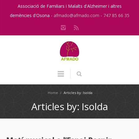
Associació de Familiars i Malalts d'Alzheimer i altres
demències d'Osona -
afmado@afmado.com
-
747 85 66 35
Home
/
Articles by: Isolda
Articles by: Isolda