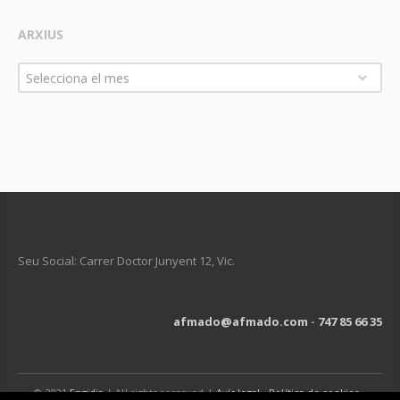
ARXIUS
Arxius
Selecciona el mes
Seu Social: Carrer Doctor Junyent 12, Vic.
afmado@afmado.com
-
747 85 66 35
© 2021
Engidia
| All rights reserved |
Avís legal
-
Política de cookies
-