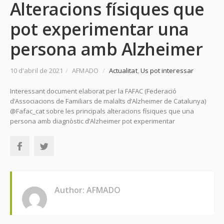
Alteracions físiques que
pot experimentar una
persona amb Alzheimer
10 d'abril de 2021
/
AFMADO
/
Actualitat
,
Us pot interessar
Interessant document elaborat per la FAFAC (Federació
d’Associacions de Familiars de malalts d’Alzheimer de Catalunya)
@Fafac_cat sobre les principals alteracions físiques que una
persona amb diagnòstic d’Alzheimer pot experimentar
Author: AFMADO