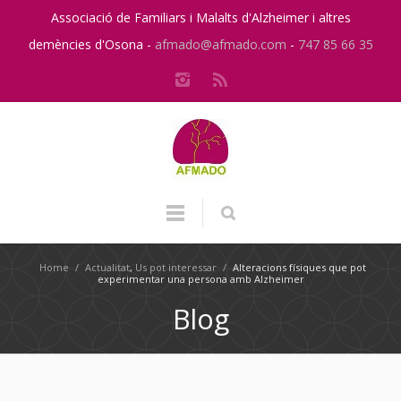
Associació de Familiars i Malalts d'Alzheimer i altres
demències d'Osona -
afmado@afmado.com
-
747 85 66 35
Home
/
Actualitat
,
Us pot interessar
/
Alteracions físiques que pot
experimentar una persona amb Alzheimer
Blog